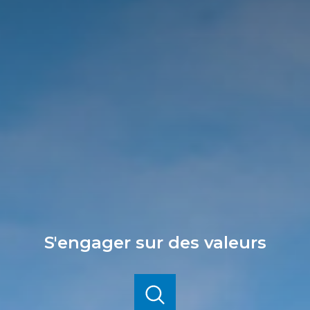
S'engager sur des valeurs