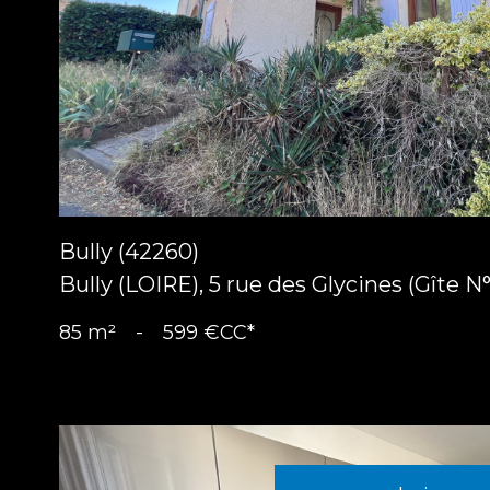
bien
Bully (42260)
Bully (LOIRE), 5 rue des Glycines (Gîte N°
85 m²
-
599 €
CC*