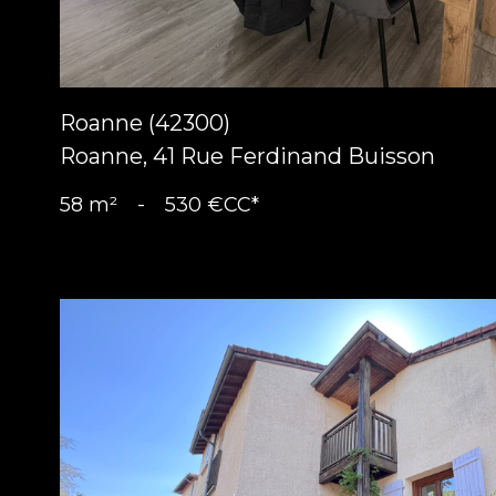
Roanne (42300)
Roanne, 41 Rue Ferdinand Buisson
58 m²
-
530 €
CC*
voir le