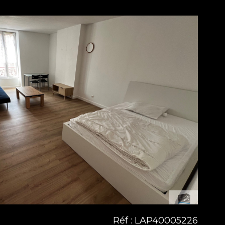
voir le
bien
Réf : LAP40005226