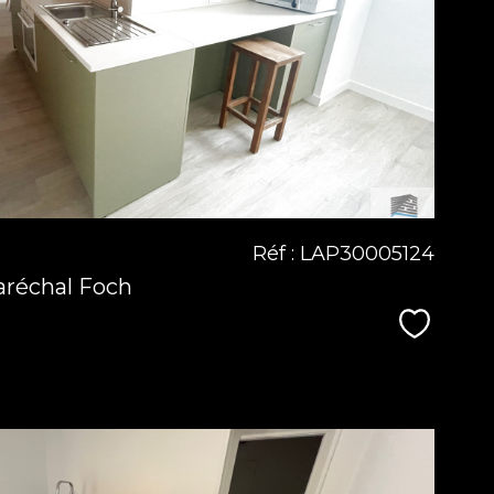
bien
Réf : LAP30005124
aréchal Foch
Sélecti