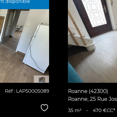
t disponible
Roanne (42300)
Réf : LAP50005089
Roanne, 25 Rue Jo
Sélectionner
35 m²
-
470 €
CC*