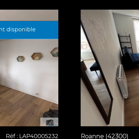
t disponible
Roanne (42300)
Réf : LAP40005232