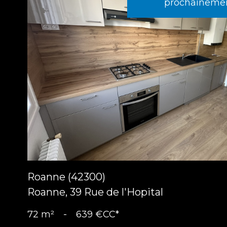
prochainemen
voir le
bien
Roanne (42300)
Roanne, 39 Rue de l'Hopital
72 m²
-
639 €
CC*