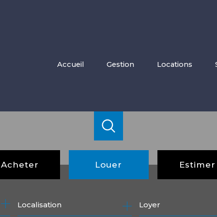
accueil
gestion
locations
Acheter
Louer
Estimer
de l'ancien
à l'année
Loyer
de l'immo pro