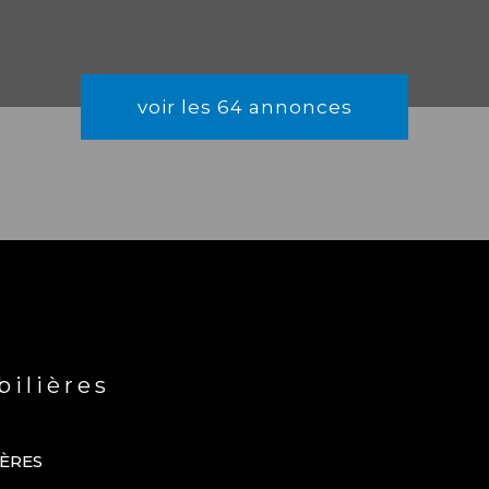
voir les
64
annonces
ilières
TÈRES