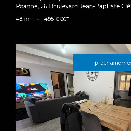
Roanne, 26 Boulevard Jean-Baptiste Cl
48 m²
-
495 €
CC*
prochainemen
voir le
bien