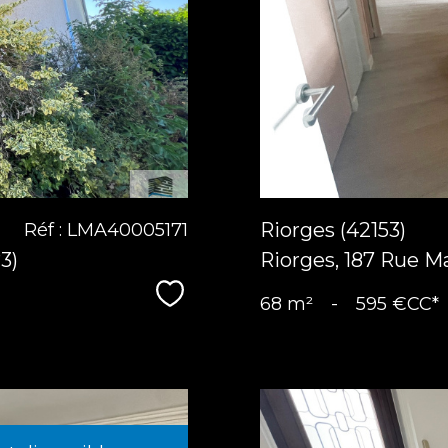
Riorges (42153)
Réf : LMA40005171
3)
Riorges, 187 Rue M
Sélectionner
68 m²
-
595 €
CC*