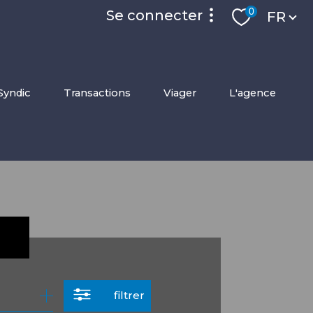
Langue
0
se connecter
FR
accès privilége
syndic
transactions
viager
l'agence
espace locataire
filtrer