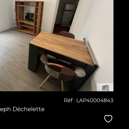
voir le
bien
Réf : LAP40004843
seph Déchelette
Sélecti