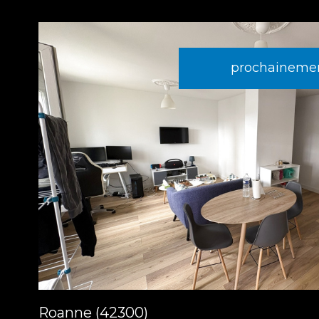
prochainemen
voir le
bien
Roanne (42300)