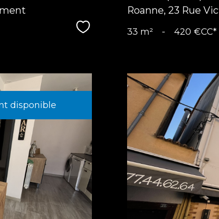
ément
Roanne, 23 Rue Vic
Sélectionner
33 m²
-
420 €
CC*
t disponible