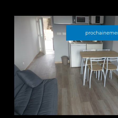
prochainemen
voir le
bien