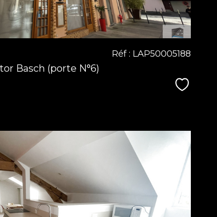
Réf : LAP50005188
tor Basch (porte N°6)
Sélecti
voir le