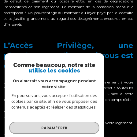
de défaut de paiement du locataire et/ou en cas de dégradations
immobilières de son logement. Le montant de la cotisation mensuelle
correspond à un pourcentage du montant du loyer payé par le locataire
et se justifie grandement au regard des désagréments encourus en cas
d’impayés.
L’Accès Privilège, une
plateforme en ligne qui vous est
dédiée !
Comme beaucoup, notre site
utilise les cookies
On aimerait vous accompagner pendant
L’Agence du Roannais Administrateur de Biens met également à votre
votre visite.
disposition un service vous permettant d’accéder par Internet à toutes les
informations concernant la gestion de votre compte. Grace à cette
En poursuivant, vous acceptez l'utilisation des
plateforme accessible sur notre site internet vous pourrez, en temps réel :
cookies par ce site, afin de vous proposer des
contenus adaptés et réaliser des statistiques !
- Consulter vos comptes rendus de gestion mensuels.
- Accéder à la position de votre compte.
- Disposer de tous les documents vous concernant vous et votre logement.
PARAMÉTRER
- Consulter les informations relatives à votre locataire.
- Etc….