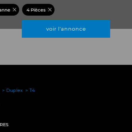
anne
4 Pièces
voir l'annonce
Duplex
T4
e
ÈRES