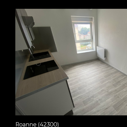
voir le
bien
Roanne (42300)