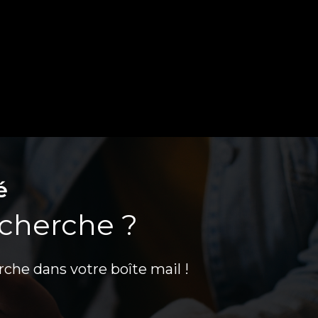
é
echerche ?
rche dans votre boîte mail !