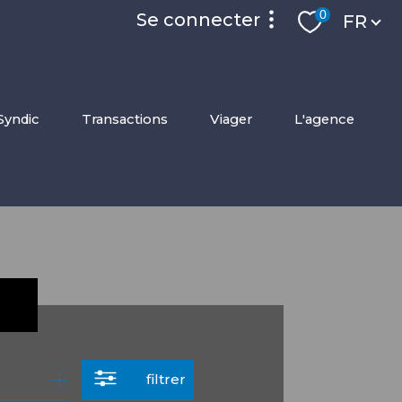
Langue
0
se connecter
FR
accès privilége
syndic
transactions
viager
l'agence
espace locataire
filtrer