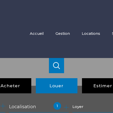
accueil
gestion
locations
Acheter
Louer
Estimer
de l'ancien
à l'année
1
Localisation
Loyer
de l'immo pro