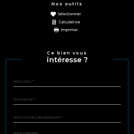
Nos outils
sélectionner
calculatrice
imprimer
Ce bien vous
intéresse ?
Nom
Fieldset
*
par
défaut
email
*
Téléphone
*
Message
Fieldset