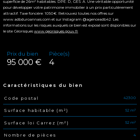
superficie de 26m² habitables. DPE: D, GES: A. Une véritable opportunité
pour développer votre patrimoine immobilier à un prix particulièrement
attractif. Taxe foncière: 1050€. Retrouvez toutes nos offres sur
www.adbduroannais.com et sur Instagram @agenceadb42. Les
informations sur les risques auxquels ce bien est exposé sont disponibles sur
le site Géorisques
www.georisques.gouv.fr
Prix du bien
Pièce(s)
95 000 €
4
Caractéristiques du bien
42300
Code postal
Caractéristiques
Valeurs
52 m²
Surface habitable (m²)
52 m²
Surface loi Carrez (m²)
4
Nombre de pièces