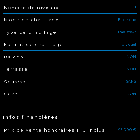
1
Nombre de niveaux
Electrique
Mode de chauffage
Radiateur
Type de chauffage
Individuel
Format de chauffage
NON
Balcon
NON
Terrasse
SANS
Sous/sol
NON
Cave
Infos financières
95 000 €
Prix de vente honoraires TTC inclus
Caractéristiques
Valeurs