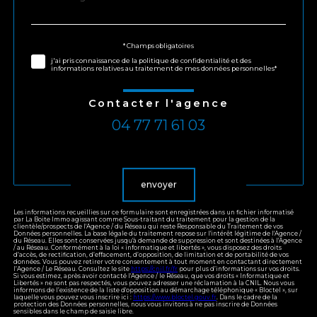
*
par
défaut
Validation
* Champs obligatoires
j'ai pris connaissance de la politique de confidentialité et des
informations relatives au traitement de mes données personnelles*
Contacter l'agence
04 77 71 61 03
Validation
envoyer
Les informations recueillies sur ce formulaire sont enregistrées dans un fichier informatisé
par La Boite Immo agissant comme Sous-traitant du traitement pour la gestion de la
clientèle/prospects de l'Agence / du Réseau qui reste Responsable du Traitement de vos
Données personnelles. La base légale du traitement repose sur l'intérêt légitime de l'Agence /
du Réseau. Elles sont conservées jusqu'à demande de suppression et sont destinées à l'Agence
/ au Réseau. Conformément à la loi « informatique et libertés », vous disposez des droits
d’accès, de rectification, d’effacement, d’opposition, de limitation et de portabilité de vos
données. Vous pouvez retirer votre consentement à tout moment en contactant directement
l’Agence / Le Réseau. Consultez le site
https://cnil.fr/fr
pour plus d’informations sur vos droits.
Si vous estimez, après avoir contacté l'Agence / le Réseau, que vos droits « Informatique et
Libertés » ne sont pas respectés, vous pouvez adresser une réclamation à la CNIL. Nous vous
informons de l’existence de la liste d'opposition au démarchage téléphonique « Bloctel », sur
laquelle vous pouvez vous inscrire ici :
https://www.bloctel.gouv.fr
. Dans le cadre de la
protection des Données personnelles, nous vous invitons à ne pas inscrire de Données
sensibles dans le champ de saisie libre.