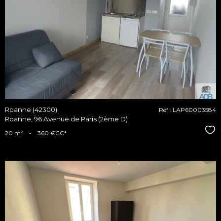
voir le
bien
Roanne (42300)
Réf : LAP60003584
Roanne, 96 Avenue de Paris (2ème D)
Sél
20 m²
-
360 €
CC*