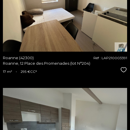
voir le
bien
Roanne (42300)
Réf : LAP210003391
Roanne, 12 Place des Promenades (lot N°204)
Sél
17 m²
-
295 €
CC*
voir le