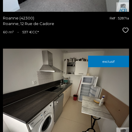
Roanne (42300)
Réf : 5287la
Roanne, 12 Rue de Cadore
Sél
60 m²
-
537 €
CC*
exclusif
voir le
bien