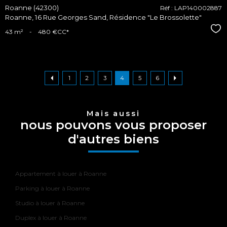
Roanne (42300)
Réf : LAP140002887
Roanne, 16 Rue Georges Sand, Résidence "Le Brossolette"
Sél
43 m²
-
480 €
CC*
1
2
3
4
5
6
Mais aussi
nous pouvons vous proposer
d'autres biens
Appartement à louer à Roanne
Parking à louer à Roanne
Studio à louer à Roanne
Duplex à louer à Roanne