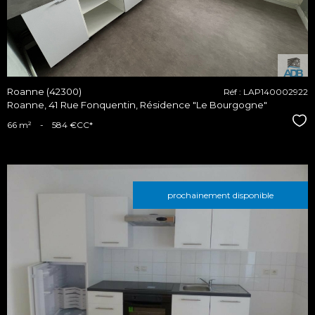
Roanne (42300)
Réf : LAP140002922
Roanne, 41 Rue Fonquentin, Résidence "Le Bourgogne"
Sél
66 m²
-
584 €
CC*
prochainement disponible
voir le
bien