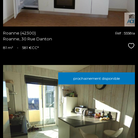
Roanne (42300)
Réf : 5558la
Roanne, 30 Rue Danton
Sél
81 m²
-
581 €
CC*
prochainement disponible
voir le
bien