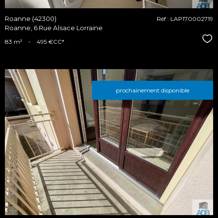
Roanne (42300)
Réf : LAP170002719
Roanne, 6 Rue Alsace Lorraine
Sél
83 m²
-
495 €
CC*
prochainement disponible
voir le
bien