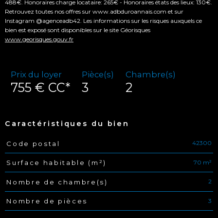
488€. Honoraires charge locataire: 265€ - Honoraires états des lieux: 130€.
Retrouvez toutes nos offres sur www.adbduroannais.com et sur
Instagram @agenceadb42. Les informations sur les risques auxquels ce
bien est exposé sont disponibles sur le site Géorisques
www.georisques.gouv.fr
Prix du loyer
Pièce(s)
Chambre(s)
755 €
CC*
3
2
Caractéristiques du bien
42300
Code postal
Caractéristiques
Valeurs
70 m²
Surface habitable (m²)
2
Nombre de chambre(s)
3
Nombre de pièces