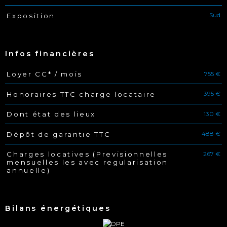
Sud
Exposition
Infos financières
755 €
Loyer CC* / mois
Caractéristiques
Valeurs
395 €
Honoraires TTC charge locataire
130 €
Dont état des lieux
488 €
Dépôt de garantie TTC
267 €
Charges locatives (Previsionnelles
mensuelles les avec regularisation
annuelle)
Bilans énergétiques