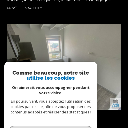
66 m²
-
584 €
CC*
voir le bien
Comme beaucoup, notre site
utilise les cookies
On aimerait vous accompagner pendant
votre visite.
En poursuivant, vous acceptez l'utilisation des
cookies par ce site, afin de vous proposer des
contenus adaptés et réaliser des statistiques !
Roanne (42300)
Roanne, 4 Rue Claude Bochard
69 m²
-
635 €
CC*