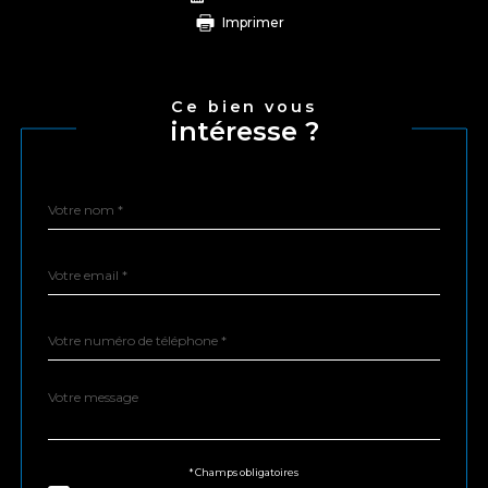
imprimer
Ce bien vous
intéresse ?
Nom
Fieldset
*
par
défaut
email
*
Téléphone
*
Message
Fieldset
*
par
défaut
Validation
* Champs obligatoires