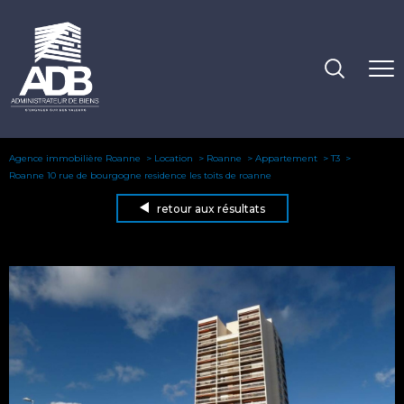
Agence immobilière Roanne
Location
Roanne
Appartement
T3
Roanne 10 rue de bourgogne residence les toits de roanne
retour aux résultats