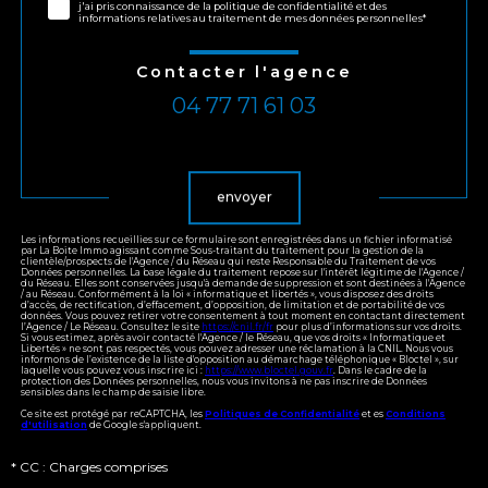
j'ai pris connaissance de la politique de confidentialité et des
informations relatives au traitement de mes données personnelles*
Contacter l'agence
04 77 71 61 03
Validation
envoyer
Les informations recueillies sur ce formulaire sont enregistrées dans un fichier informatisé
par La Boite Immo agissant comme Sous-traitant du traitement pour la gestion de la
clientèle/prospects de l'Agence / du Réseau qui reste Responsable du Traitement de vos
Données personnelles. La base légale du traitement repose sur l'intérêt légitime de l'Agence /
du Réseau. Elles sont conservées jusqu'à demande de suppression et sont destinées à l'Agence
/ au Réseau. Conformément à la loi « informatique et libertés », vous disposez des droits
d’accès, de rectification, d’effacement, d’opposition, de limitation et de portabilité de vos
données. Vous pouvez retirer votre consentement à tout moment en contactant directement
l’Agence / Le Réseau. Consultez le site
https://cnil.fr/fr
pour plus d’informations sur vos droits.
Si vous estimez, après avoir contacté l'Agence / le Réseau, que vos droits « Informatique et
Libertés » ne sont pas respectés, vous pouvez adresser une réclamation à la CNIL. Nous vous
informons de l’existence de la liste d'opposition au démarchage téléphonique « Bloctel », sur
laquelle vous pouvez vous inscrire ici :
https://www.bloctel.gouv.fr
. Dans le cadre de la
protection des Données personnelles, nous vous invitons à ne pas inscrire de Données
sensibles dans le champ de saisie libre.
Ce site est protégé par reCAPTCHA, les
Politiques de Confidentialité
et es
Conditions
d'utilisation
de Google s'appliquent.
* CC : Charges comprises