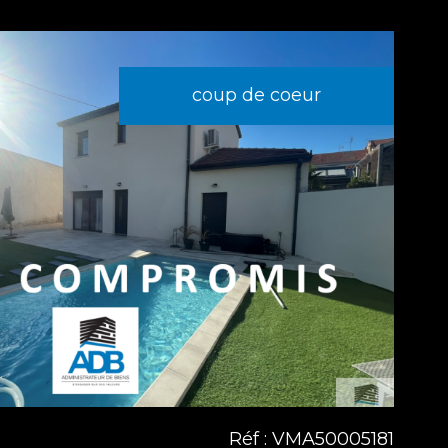
coup de coeur
voir le
bien
Réf : VMA50005181