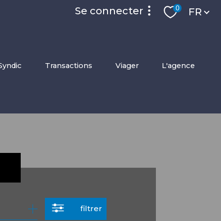
Langue
0
se connecter
FR
accès privilége
syndic
transactions
viager
l'agence
espace locataire
filtrer