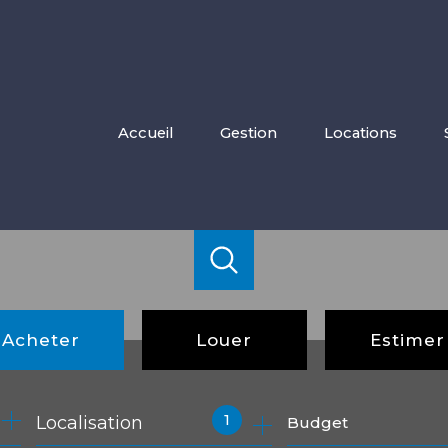
accueil
gestion
locations
Acheter
Louer
Estimer
de l'ancien
à l'année
1
Localisation
Budget
de l'immo pro