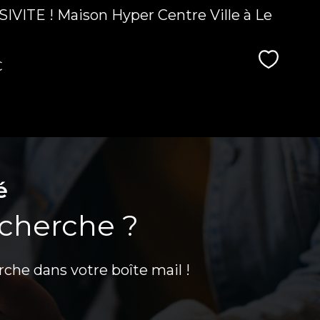
ITE ! Maison Hyper Centre Ville à Le
Sélecti
€
é
echerche ?
rche dans votre boîte mail !