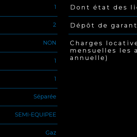
1
Dont état des l
2
Dépôt de garan
NON
Charges locativ
mensuelles les 
annuelle)
1
1
Séparée
SEMI-EQUIPEE
Gaz