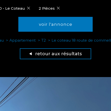
0 - Le Coteau
2 Pièces
voir l'annonce
au
Appartement
T2
Le coteau 18 route de commel
retour aux résultats