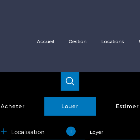
accueil
gestion
locations
Acheter
Louer
Estimer
de l'ancien
à l'année
1
Localisation
Loyer
de l'immo pro