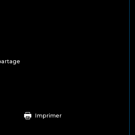
 partage
e
imprimer