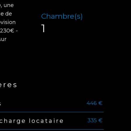
, une
le de
Chambre(s)
ovision
1
 230€ -
sur
ères
446 €
s
s
335 €
charge locataire