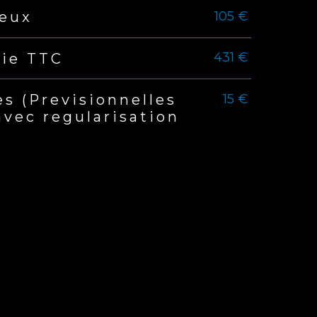
105 €
ieux
431 €
tie TTC
15 €
es (Previsionnelles
avec regularisation