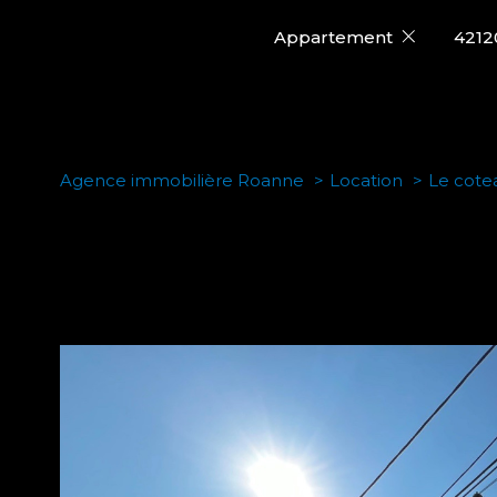
Appartement
4212
Agence immobilière Roanne
Location
Le cote