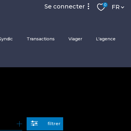
Langue
0
se connecter
FR
accès privilége
syndic
transactions
viager
l'agence
espace locataire
filtrer