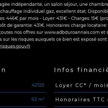
gée indépendante, un salon séjour, une chambre
chauffage individuel gaz, excellent état. Disponib
es: 446€ par mois - Loyer: 431€ - Charges: 15€ (pr
pôt de garantie: 431€. Honoraires charge locataire:
z toutes nos offres sur www.adbduroannais.com et 
sur les risques auxquels ce bien est exposé sont
isques.gouv.fr
en
Infos financi
42120
Loyer CC* / moi
Caractéristiques
Valeur
63 m²
Honoraires TTC 