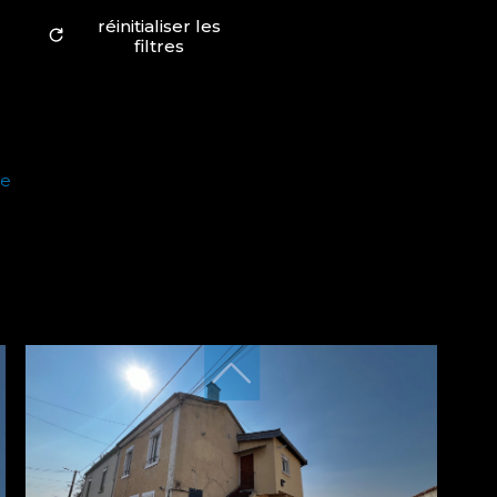
réinitialiser les
filtres
le