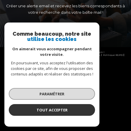
Créer une alerte email et recevez les biens correspondants à
votre recherche dans votre boîte mail !
créer l'alerte
Comme beaucoup, notre site
utilise les cookies
On aimerait vous accompagner pendant
© 2026 | Tous droits réservés | Traduction powered by Google |
votre visite.
Nos honoraires
Plan du site
Mentions légales
Admin
Partenaires
Politique RGPD
Cookies
En poursuivant, vous acceptez l'utilisation des
cookies par ce site, afin de vous proposer des
contenus adaptés et réaliser des statistiques !
PARAMÉTRER
TOUT ACCEPTER