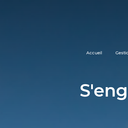
accueil
gesti
S'eng