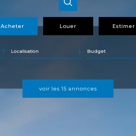
Acheter
Louer
Estimer
de l'ancien
à l'année
Budget
de l'immo pro
voir les
15
annonces