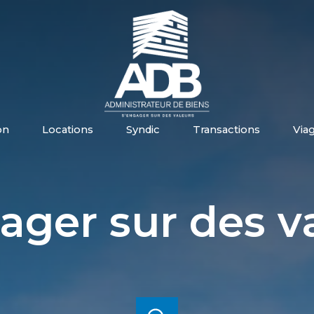
on
locations
syndic
transactions
via
ager sur des v