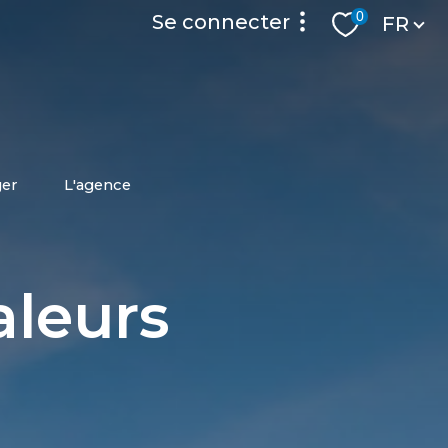
Langue
0
se connecter
FR
accès privilége
espace locataire
ger
l'agence
aleurs