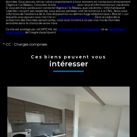
données. Vous pouvez retirer votre consentement à tout moment en contactant directement
l’Agence / Le Réseau. Consultez le site
https://cnil.fr/fr
pour plus d’informations sur vos droits.
Si vous estimez, après avoir contacté l'Agence / le Réseau, que vos droits « Informatique et
Libertés » ne sont pas respectés, vous pouvez adresser une réclamation à la CNIL. Nous vous
informons de l’existence de la liste d'opposition au démarchage téléphonique « Bloctel », sur
laquelle vous pouvez vous inscrire ici :
https://www.bloctel.gouv.fr
. Dans le cadre de la
protection des Données personnelles, nous vous invitons à ne pas inscrire de Données
sensibles dans le champ de saisie libre.
Ce site est protégé par reCAPTCHA, les
Politiques de Confidentialité
et es
Conditions
d'utilisation
de Google s'appliquent.
* CC : Charges comprises
Ces biens peuvent vous
intéresser
voir le bien