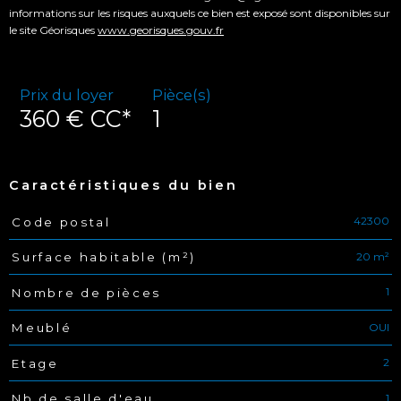
informations sur les risques auxquels ce bien est exposé sont disponibles sur
le site Géorisques
www.georisques.gouv.fr
Prix du loyer
Pièce(s)
360 €
CC*
1
Caractéristiques du bien
42300
Code postal
Caractéristiques
Valeurs
20 m²
Surface habitable (m²)
1
Nombre de pièces
OUI
Meublé
2
Etage
1
Nb de salle d'eau