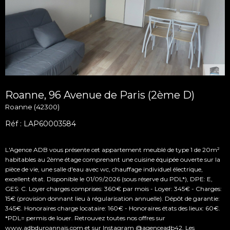
Roanne, 96 Avenue de Paris (2ème D)
Roanne (42300)
Réf : LAP60003584
L'Agence ADB vous présente cet appartement meublé de type 1 de 20m²
habitables au 2ème étage comprenant une cuisine équipée ouverte sur la
pièce de vie, une salle d'eau avec wc, chauffage individuel électrique,
excellent état. Disponible le 01/09/2026 (sous réserve du PDL*), DPE: E,
GES: C. Loyer charges comprises: 360€ par mois - Loyer: 345€ - Charges:
15€ (provision donnant lieu à régularisation annuelle). Dépôt de garantie:
345€. Honoraires charge locataire: 160€ - Honoraires états des lieux: 60€.
*PDL= permis de louer. Retrouvez toutes nos offres sur
www.adbduroannais.com et sur Instagram @agenceadb42. Les