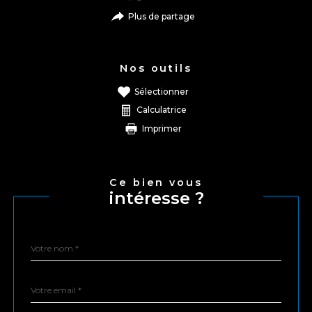
plus de partage
Nos outils
sélectionner
calculatrice
imprimer
Ce bien vous
intéresse ?
Nom
Fieldset
*
par
défaut
email
*