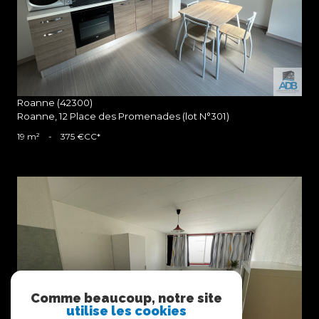
Roanne (42300)
Roanne, 12 Place des Promenades (lot N°301)
19 m²
-
375 €
CC*
voir le bien
Comme beaucoup, notre site
utilise les cookies