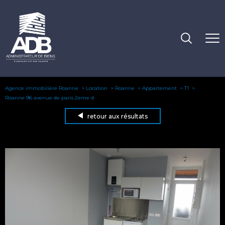
Agence immobilière Roanne
Location
Roanne
Appartement
T1
Roanne 96 avenue de paris 2eme d
retour aux résultats