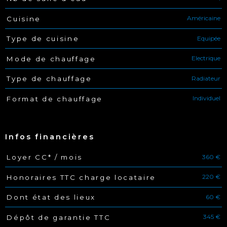
Américaine
Cuisine
Equipée
Type de cuisine
Electrique
Mode de chauffage
Radiateur
Type de chauffage
Individuel
Format de chauffage
Infos financières
360 €
Loyer CC* / mois
Caractéristiques
Valeurs
220 €
Honoraires TTC charge locataire
60 €
Dont état des lieux
345 €
Dépôt de garantie TTC