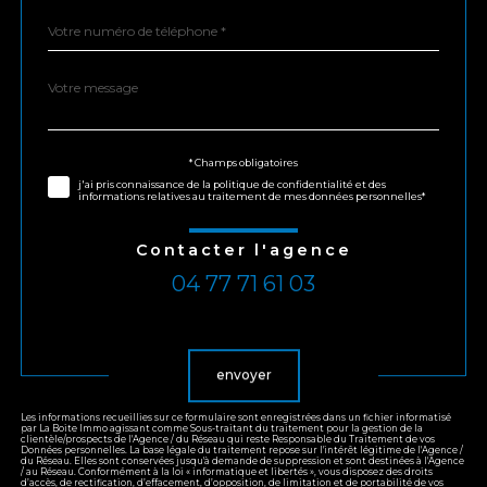
Téléphone
*
Message
Fieldset
*
par
défaut
Validation
* Champs obligatoires
j'ai pris connaissance de la politique de confidentialité et des
informations relatives au traitement de mes données personnelles*
Contacter l'agence
04 77 71 61 03
Validation
envoyer
Les informations recueillies sur ce formulaire sont enregistrées dans un fichier informatisé
par La Boite Immo agissant comme Sous-traitant du traitement pour la gestion de la
clientèle/prospects de l'Agence / du Réseau qui reste Responsable du Traitement de vos
Données personnelles. La base légale du traitement repose sur l'intérêt légitime de l'Agence /
du Réseau. Elles sont conservées jusqu'à demande de suppression et sont destinées à l'Agence
/ au Réseau. Conformément à la loi « informatique et libertés », vous disposez des droits
d’accès, de rectification, d’effacement, d’opposition, de limitation et de portabilité de vos