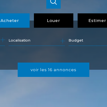
Acheter
Louer
Estimer
de l'ancien
à l'année
Budget
de l'immo pro
voir les
16
annonces