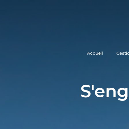
accueil
gesti
S'eng