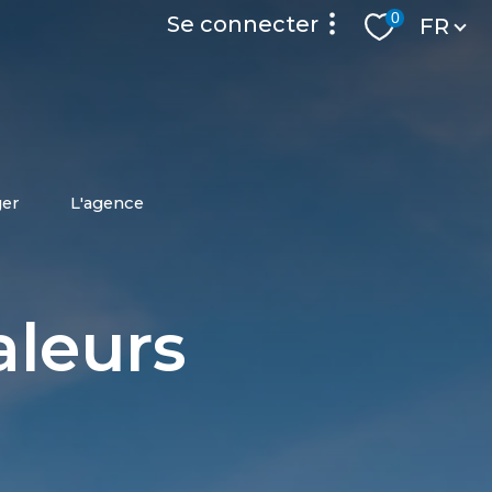
Langue
0
se connecter
FR
accès privilége
espace locataire
ger
l'agence
aleurs